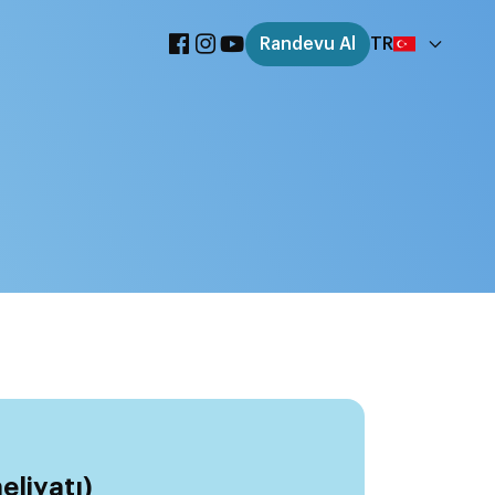
Randevu Al
TR
liyatı)