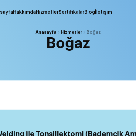
sayfa
Hakkımda
Hizmetler
Sertifikalar
Blog
İletişim
Anasayfa
Hizmetler
Boğaz
Boğaz
elding ile Tonsillektomi (Bademcik Ame