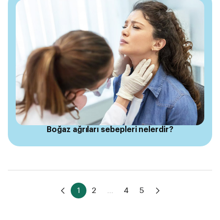
Boğaz ağrıları sebepleri nelerdir?
1
2
…
4
5